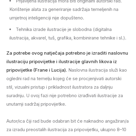
Prijavljena ilustracija mora biti originalni autorski rad.
Korištenje alata za generiranje sadržaja temeljenih na
umjetnoj inteligenciji nije dopušteno.
Tehnika izrade ilustracije je slobodna (digitalna
ilustracija, akvarel, tuš, grafika, kombinirane tehnike i sl.).
Za potrebe ovog natječaja potrebno je izraditi naslovnu
ilustraciju pripovijetke i ilustracije glavnih likova iz
pripovijetke (Frane i Lucija).
Naslovna ilustracija služi kao
ogledni rad na temelju kojeg će se procjenjivati autorski
stil, vizualni pristup i prikladnost ilustratora za daljnju
suradnju. U ovoj fazi nije potrebno izrađivati ilustracije za
unutarnji sadržaj pripovijetke.
Autor/ica čiji rad bude odabran bit će naknadno angažiran/a
za izradu preostalih ilustracija za pripovijetku, ukupno 8–10