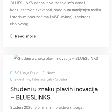
BLUESLINKS donosi novi izdanje info dana i
konzultantskih aktivnosti, ovog puta namijenjen malim
i srednjim poduzećima (MSP-ovima) u sektoru
ribolovnog
Read more
10
BY
Lucija Dujic
News
Nov
Blueslinks
,
Interreg Italy-Croatia
Studeni u znaku plavih inovacija
– BLUESLINKS
Studeni 2025. bio je iznimno aktivan i bogat