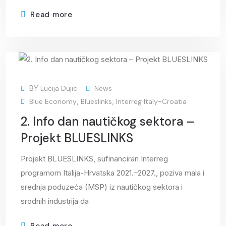
Read more
23
BY
Lucija Dujic
News
Sep
Blue Economy
,
Blueslinks
,
Interreg Italy-Croatia
2. Info dan nautičkog sektora –
Projekt BLUESLINKS
Projekt BLUESLINKS, sufinanciran Interreg
programom Italija-Hrvatska 2021.–2027., poziva mala i
srednja poduzeća (MSP) iz nautičkog sektora i
srodnih industrija da
Read more