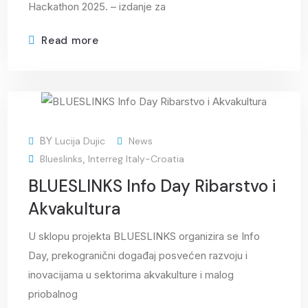
Hackathon 2025. – izdanje za
Read more
03
BY
Lucija Dujic
News
Oct
Blueslinks
,
Interreg Italy-Croatia
BLUESLINKS Info Day Ribarstvo i
Akvakultura
U sklopu projekta BLUESLINKS organizira se Info
Day, prekogranični događaj posvećen razvoju i
inovacijama u sektorima akvakulture i malog
priobalnog