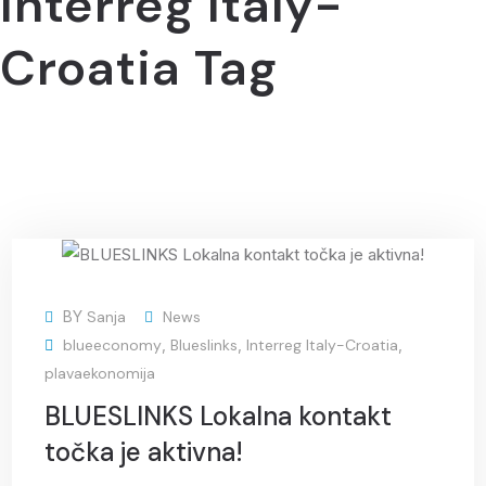
Interreg Italy-
Croatia Tag
13
BY
Sanja
News
May
blueeconomy
,
Blueslinks
,
Interreg Italy-Croatia
,
plavaekonomija
BLUESLINKS Lokalna kontakt
točka je aktivna!