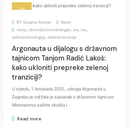
06
Oct
BY
Suzana Suman
News
necp
,
obnovljiviizvorienergije
,
oie
,
res
,
zelenatehnologija
,
zelenatranzicija
Argonauta u dijalogu s državnom
tajnicom Tanjom Radić Lakoš:
kako ukloniti prepreke zelenoj
tranziciji?
U srijedu, 1. listopada 2025., udruga Argonauta u
Zagrebu je održala je sastanak s državnom tajnicom
Ministarstva zaštite okoliša i
Read more