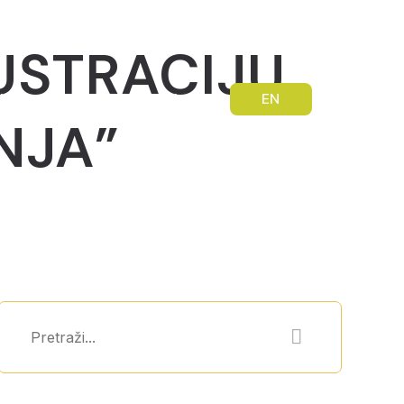
USTRACIJU
bilnost mladih
Kontakt
EN
INJA”