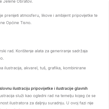
ce Jelene Obratov.
je prenijeti atmosferu, likove i ambijent pripovijetke te
tine Općine Tisno.
torski rad. Korištenje alata za generiranje sadržaja
no.
na ilustracija, akvarel, tuš, grafika, kombinirane
ovnu ilustraciju pripovijetke i ilustracije glavnih
ustracija služi kao ogledni rad na temelju kojeg će se
adnost ilustratora za daljnju suradnju. U ovoj fazi nije