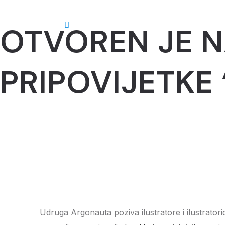
OTVOREN JE N
O nama
PRIPOVIJETKE 
Udruga Argonauta poziva ilustratore i ilustratoric