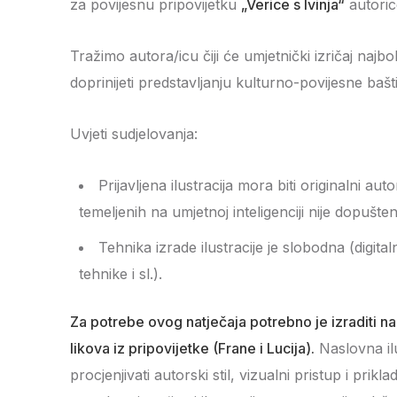
za povijesnu pripovijetku
„Verice s Ivinja“
autori
Tražimo autora/icu čiji će umjetnički izričaj najbol
doprinijeti predstavljanju kulturno-povijesne baš
Uvjeti sudjelovanja:
Prijavljena ilustracija mora biti originalni au
temeljenih na umjetnoj inteligenciji nije dopušte
Tehnika izrade ilustracije je slobodna (digital
tehnike i sl.).
Za potrebe ovog natječaja potrebno je izraditi nasl
likova iz pripovijetke (Frane i Lucija).
Naslovna il
procjenjivati autorski stil, vizualni pristup i prikl