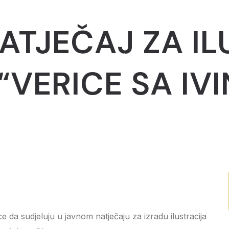
ATJEČAJ ZA IL
Novosti
Projekti
Edukacijski programi
Mo
“VERICE SA IV
e da sudjeluju u javnom natječaju za izradu ilustracija