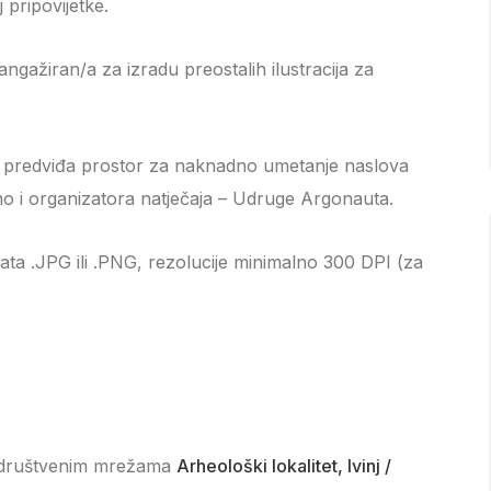
 pripovijetke.
ngažiran/a za izradu preostalih ilustracija za
da predviđa prostor za naknadno umetanje naslova
no i organizatora natječaja – Udruge Argonauta.
ata .JPG ili .PNG, rezolucije minimalno 300 DPI (za
im društvenim mrežama
Arheološki lokalitet, Ivinj /