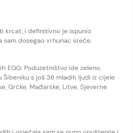
krcat, i definitivno je ispunio
da sam dosegao vrhunac sreće.
h EGG: Poduzetništvo ide zeleno.
Šibeniku s još 38 mladih ljudi iz cijele
ske, Grčke, Mađarske, Litve, Sjeverne
dih i osjećala sam se puno opuštenije i