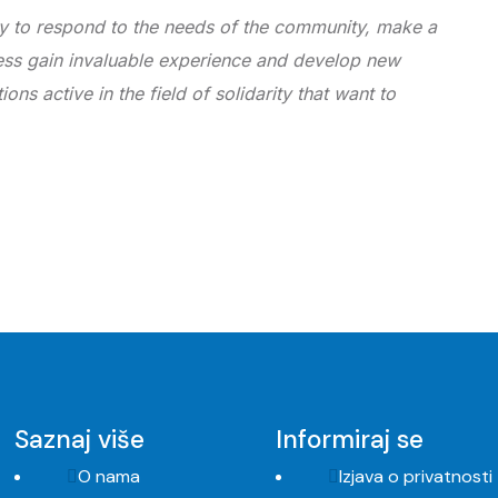
y to respond to the needs of the community, make a
cess gain invaluable experience and develop new
ons active in the field of solidarity that want to
Saznaj više
Informiraj se
O nama
Izjava o privatnosti