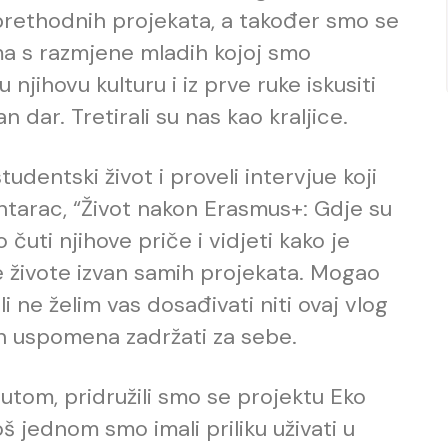
 prethodnih projekata, a također smo se
ma s razmjene mladih kojoj smo
u njihovu kulturu i iz prve ruke iskusiti
n dar. Tretirali su nas kao kraljice.
udentski život i proveli intervjue koji
ntarac, “Život nakon Erasmus+: Gdje su
čuti njihove priče i vidjeti kako je
e živote izvan samih projekata. Mogao
i ne želim vas dosađivati niti ovaj vlog
ih uspomena zadržati za sebe.
utom, pridružili smo se projektu Eko
 jednom smo imali priliku uživati u