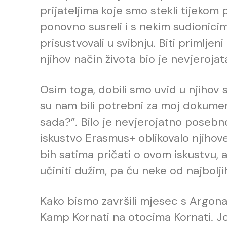
prijateljima koje smo stekli tijekom
ponovno susreli i s nekim sudionici
prisustvovali u svibnju. Biti primljeni 
njihov način života bio je nevjerojata
Osim toga, dobili smo uvid u njihov st
su nam bili potrebni za moj dokume
sada?”. Bilo je nevjerojatno posebno 
iskustvo Erasmus+ oblikovalo njihov
bih satima pričati o ovom iskustvu, al
učiniti dužim, pa ću neke od najbolj
Kako bismo završili mjesec s Argona
Kamp Kornati na otocima Kornati. Još