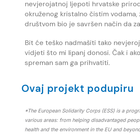
nevjerojatnoj ljepoti hrvatske prir
okruženog kristalno čistim vodama, z
društvom bio je savršen način da z
Bit će teško nadmašiti tako nevjero
vidjeti što mi lipanj donosi. Čak i ak
spreman sam ga prihvatiti.
Ovaj projekt podupiru
*The European Solidarity Corps (ESS) is a progra
various areas: from helping disadvantaged peop
health and the environment in the EU and beyon