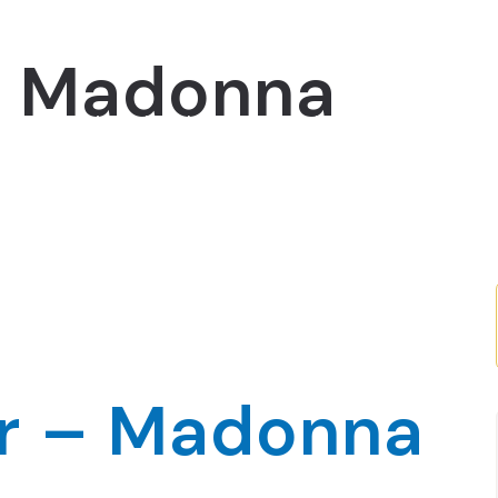
 – Madonna
Novosti
Projekti
Edukacijski programi
Mo
er – Madonna