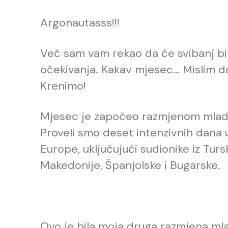
Argonautasss!!!
Već sam vam rekao da će svibanj biti 
očekivanja. Kakav mjesec… Mislim 
Krenimo!
Mjesec je započeo razmjenom mladi
Proveli smo deset intenzivnih dana u 
Europe, uključujući sudionike iz Tur
Makedonije, Španjolske i Bugarske.
Ovo je bila moja druga razmjena mla