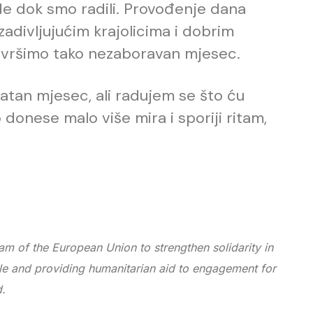
ode dok smo radili. Provođenje dana
adivljujućim krajolicima i dobrim
avršimo tako nezaboravan mjesec.
jatan mjesec, ali radujem se što ću
o donese malo više mira i sporiji ritam,
m of the European Union to strengthen solidarity in
le and providing humanitarian aid to engagement for
d.