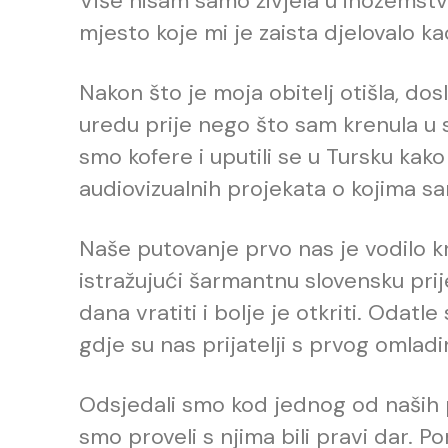
Više nisam samo živjela u inozemstvu,
mjesto koje mi je zaista djelovalo k
Nakon što je moja obitelj otišla, d
uredu prije nego što sam krenula u s
smo kofere i uputili se u Tursku kak
audiovizualnih projekata o kojima sa
Naše putovanje prvo nas je vodilo kr
istražujući šarmantnu slovensku pri
dana vratiti i bolje je otkriti. Odatle
gdje su nas prijatelji s prvog omlad
Odsjedali smo kod jednog od naših p
smo proveli s njima bili pravi dar. 