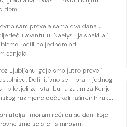
 gradila sam vlastiti život i s njim
ao dom.
oslovno sam provela samo dva dana u
ljedeću avanturu. Naelys i ja spakirali
o bismo radili na jednom od
m sanjala.
oz Ljubljanu, gdje smo jutro proveli
jestolnicu. Definitivno se moram jednog
 smo letjeli za Istanbul, a zatim za Konju,
inskog razmjene dočekali raširenih ruku.
rijatelja i moram reći da su dani koje
Ponovno smo se sreli s mnogim