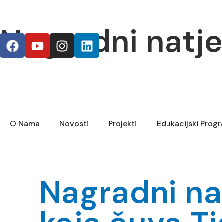
Nagradni natje
O Nama
Novosti
Projekti
Edukacijski Prog
Nagradni na