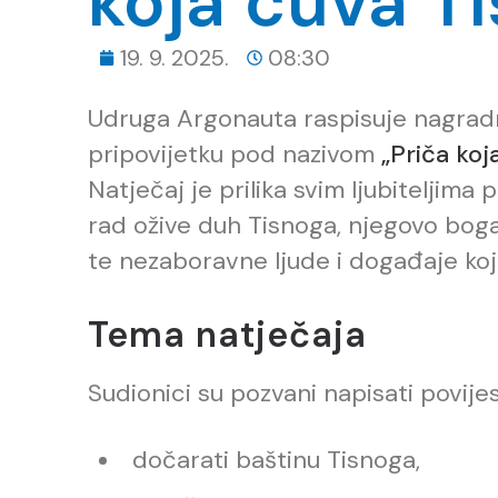
koja čuva T
19. 9. 2025.
08:30
Udruga Argonauta raspisuje nagradni
pripovijetku pod nazivom
„Priča koj
Natječaj je prilika svim ljubiteljima p
rad ožive duh Tisnoga, njegovo bog
te nezaboravne ljude i događaje koji 
Tema natječaja
Sudionici su pozvani napisati povije
dočarati baštinu Tisnoga,