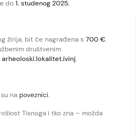
je do
1. studenog 2025.
g žirija, bit će nagrađena s
700 €
.
službenim društvenim
 arheoloski.lokalitet.ivinj
.
 su na
poveznici
.
prošlost Tisnoga i tko zna – možda