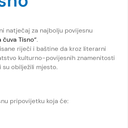
isno“
 natječaj za najbolju povijesnu
a čuva Tisno“
.
isane riječi i baštine da kroz literarni
atstvo kulturno-povijesnih znamenitosti
su obilježili mjesto.
snu pripovijetku koja će: