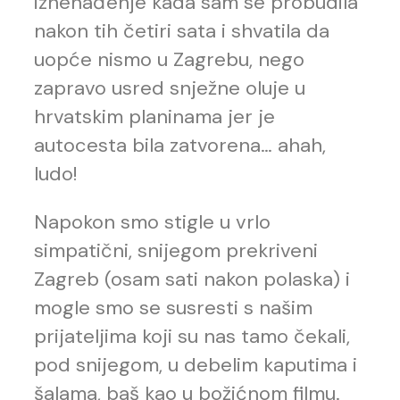
iznenađenje kada sam se probudila
nakon tih četiri sata i shvatila da
uopće nismo u Zagrebu, nego
zapravo usred snježne oluje u
hrvatskim planinama jer je
autocesta bila zatvorena… ahah,
ludo!
Napokon smo stigle u vrlo
simpatični, snijegom prekriveni
Zagreb (osam sati nakon polaska) i
mogle smo se susresti s našim
prijateljima koji su nas tamo čekali,
pod snijegom, u debelim kaputima i
šalama, baš kao u božićnom filmu.