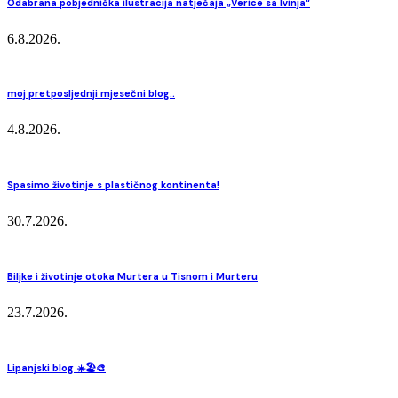
Odabrana pobjednička ilustracija natječaja „Verice sa Ivinja“
6.8.2026.
moj pretposljednji mjesečni blog..
4.8.2026.
Spasimo životinje s plastičnog kontinenta!
30.7.2026.
Biljke i životinje otoka Murtera u Tisnom i Murteru
23.7.2026.
Lipanjski blog ☀️🏖️🎨