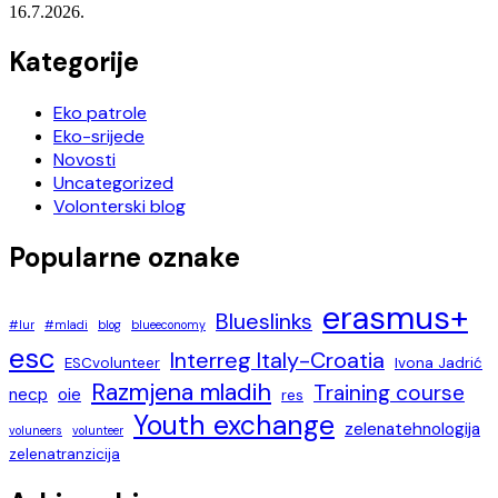
16.7.2026.
Kategorije
Eko patrole
Eko-srijede
Novosti
Uncategorized
Volonterski blog
Popularne oznake
erasmus+
Blueslinks
#lur
#mladi
blog
blueeconomy
esc
Interreg Italy-Croatia
ESCvolunteer
Ivona Jadrić
Razmjena mladih
Training course
necp
oie
res
Youth exchange
zelenatehnologija
voluneers
volunteer
zelenatranzicija