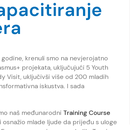
apacitiranje
era
 godine, krenuli smo na nevjerojatno
smus+ projekata, uključujući 5 Youth
y Visit, uključivši više od 200 mladih
nsformativna iskustva. I sada
ramo naš međunarodni
Training Course
bi osnažio mlade ljude da prijeđu s uloge