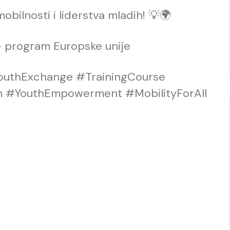
obilnosti i liderstva mladih! 💡🌍
s+ program Europske unije
outhExchange #TrainingCourse
 #YouthEmpowerment #MobilityForAll