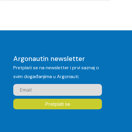
Argonautin newsletter
Pretplati se na newsletter i prvi saznaj o
svim događanjima u Argonauti.