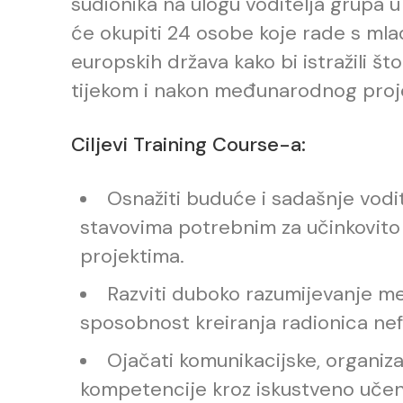
sudionika na ulogu voditelja grupa
će okupiti 24 osobe koje rade s mlad
europskih država kako bi istražili što
tijekom i nakon međunarodnog proj
Ciljevi Training Course-a:
Osnažiti buduće i sadašnje vodi
stavovima potrebnim za učinkovit
projektima.
Razviti duboko razumijevanje me
sposobnost kreiranja radionica ne
Ojačati komunikacijske, organiza
kompetencije kroz iskustveno učenje