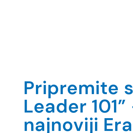
Pripremite 
Leader 101”
najnoviji E