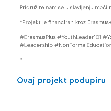
Pridružite nam se u slavljenju moći m
*Projekt je financiran kroz Erasmu
#ErasmusPlus #YouthLeader101 #Y
#Leadership #NonFormalEducation
*
Ovaj projekt podupiru