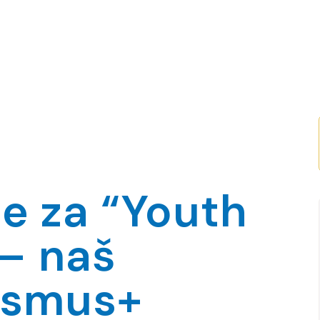
se za “Youth
 – naš
rasmus+