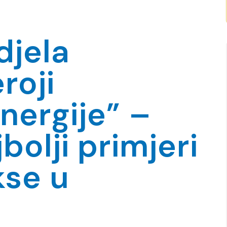
djela
roji
nergije” –
bolji primjeri
kse u