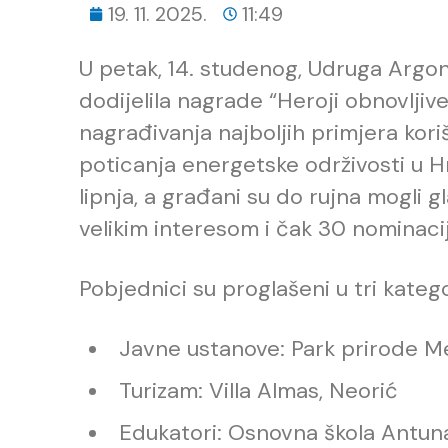
19. 11. 2025.
11:49
U petak, 14. studenog, Udruga Argo
dodijelila nagrade “Heroji obnovljive 
nagrađivanja najboljih primjera koriš
poticanja energetske održivosti u H
lipnja, a građani su do rujna mogli gla
velikim interesom i čak 30 nominacija
Pobjednici su proglašeni u tri katego
Javne ustanove: Park prirode 
Turizam: Villa Almas, Neorić
Edukatori: Osnovna škola Antun