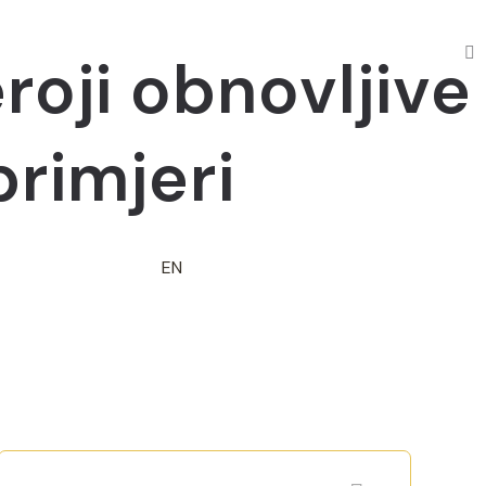
oji obnovljive
primjeri
EN