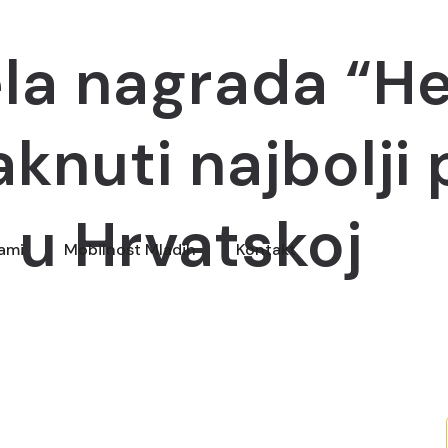
a nagrada “Her
aknuti najbolji 
 u Hrvatskoj
rami
Mobilnost Mladih
Kontakt