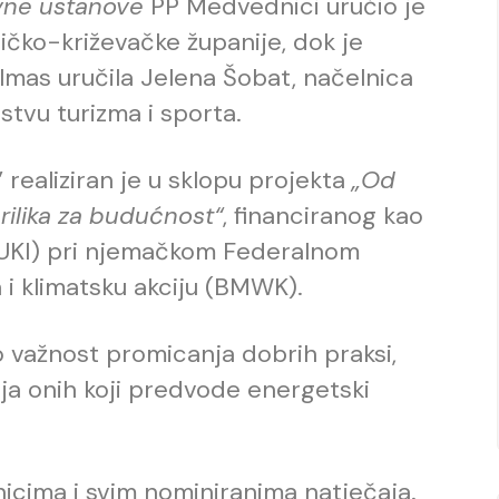
vne ustanove
PP Medvednici uručio je
ičko-križevačke županije, dok je
Almas uručila Jelena Šobat, načelnica
rstvu turizma i sporta.
 realiziran je u sklopu projekta
„Od
rilika za budućnost“
, financiranog kao
(EUKI) pri njemačkom Federalnom
 i klimatsku akciju (BMWK).
 važnost promicanja dobrih praksi,
ja onih koji predvode energetski
cima i svim nominiranima natječaja.