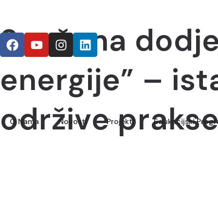
Svečana dodjel
energije” – ist
održive prakse
O Nama
Novosti
Projekti
Edukacijski Prog