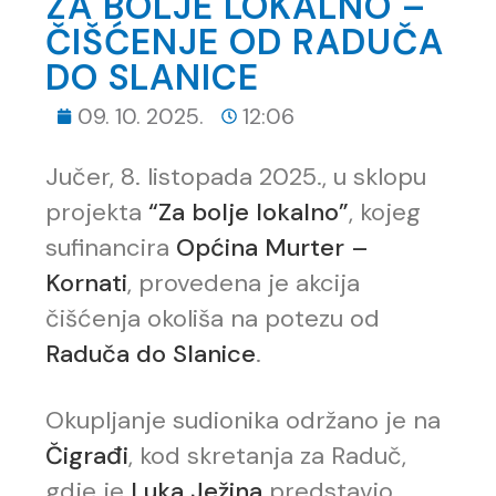
ZA BOLJE LOKALNO –
ČIŠĆENJE OD RADUČA
DO SLANICE
09. 10. 2025.
12:06
Jučer, 8. listopada 2025., u sklopu
projekta
“Za bolje lokalno”
, kojeg
sufinancira
Općina Murter –
Kornati
, provedena je akcija
čišćenja okoliša na potezu od
Raduča do Slanice
.
Okupljanje sudionika održano je na
Čigrađi
, kod skretanja za Raduč,
gdje je
Luka Ježina
predstavio