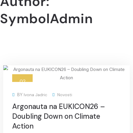
Author:
SymbolAdmin
02
lip
BY
Ivona Jadric
Novosti
Argonauta na EUKICON26 –
Doubling Down on Climate
Action