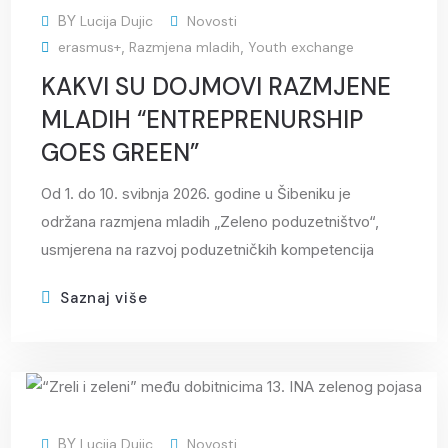
BY
Lucija Dujic
Novosti
erasmus+
,
Razmjena mladih
,
Youth exchange
KAKVI SU DOJMOVI RAZMJENE
MLADIH “ENTREPRENURSHIP
GOES GREEN”
Od 1. do 10. svibnja 2026. godine u Šibeniku je
održana razmjena mladih „Zeleno poduzetništvo“,
usmjerena na razvoj poduzetničkih kompetencija
Saznaj više
28
BY
Lucija Dujic
Novosti
svi