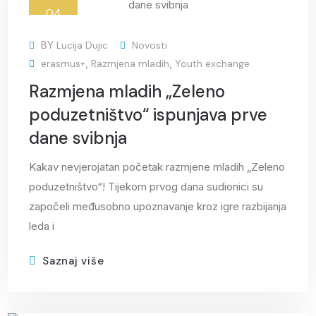
04
svi
BY
Lucija Dujic
Novosti
erasmus+
,
Razmjena mladih
,
Youth exchange
Razmjena mladih „Zeleno
poduzetništvo“ ispunjava prve
dane svibnja
Kakav nevjerojatan početak razmjene mladih „Zeleno
poduzetništvo“! Tijekom prvog dana sudionici su
započeli međusobno upoznavanje kroz igre razbijanja
leda i
Saznaj više