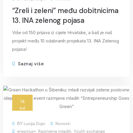
“Zreli i zeleni” među dobitnicima
13. INA zelenog pojasa
Više od 150 prijava iz cijele Hrvatske, a baš je naš
projekt među 10 odabranih projekata 13. INA Zelenog
pojasa!
Saznaj više
14
svi
BY
Lucija Dujic
Novosti
erasmus+
,
Razmjena mladih
,
Youth exchange