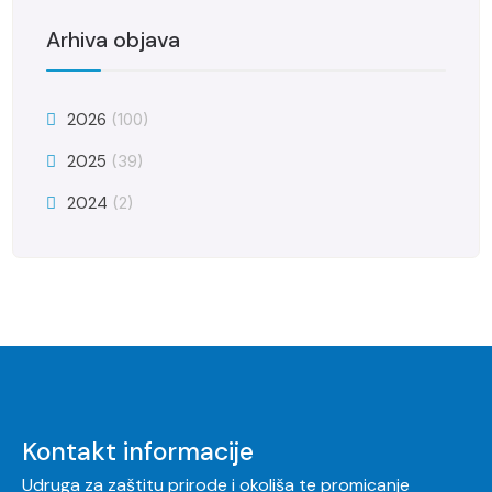
Arhiva objava
2026
(100)
2025
(39)
2024
(2)
Kontakt informacije
Udruga za zaštitu prirode i okoliša te promicanje