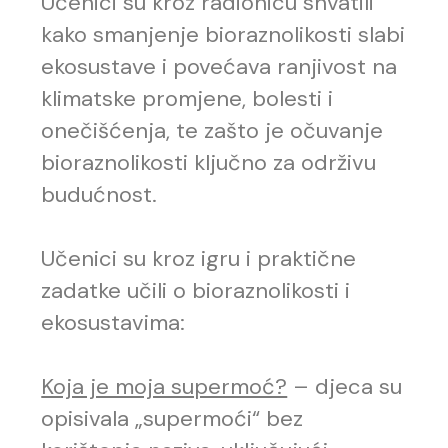
Učenici su kroz radionicu shvatili
kako smanjenje bioraznolikosti slabi
ekosustave i povećava ranjivost na
klimatske promjene, bolesti i
onečišćenja, te zašto je očuvanje
bioraznolikosti ključno za održivu
budućnost.
Učenici su kroz igru i praktične
zadatke učili o bioraznolikosti i
ekosustavima:
Koja je moja supermoć?
– djeca su
opisivala „supermoći“ bez