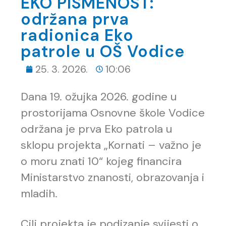
EKO PISMENOST:
održana prva
radionica Eko
patrole u OŠ Vodice
25. 3. 2026.
10:06
Dana 19. ožujka 2026. godine u
prostorijama Osnovne škole Vodice
održana je prva Eko patrola u
sklopu projekta „Kornati – važno je
o moru znati 10“ kojeg financira
Ministarstvo znanosti, obrazovanja i
mladih.
Cilj projekta je podizanje svijesti o