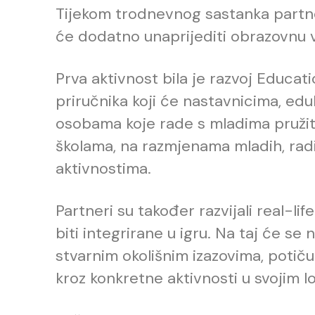
Tijekom trodnevnog sastanka partneri
će dodatno unaprijediti obrazovnu vr
Prva aktivnost bila je razvoj Educa
priručnika koji će nastavnicima, edu
osobama koje rade s mladima pružiti
školama, na razmjenama mladih, ra
aktivnostima.
Partneri su također razvijali real-li
biti integrirane u igru. Na taj će se 
stvarnim okolišnim izazovima, potič
kroz konkretne aktivnosti u svojim 