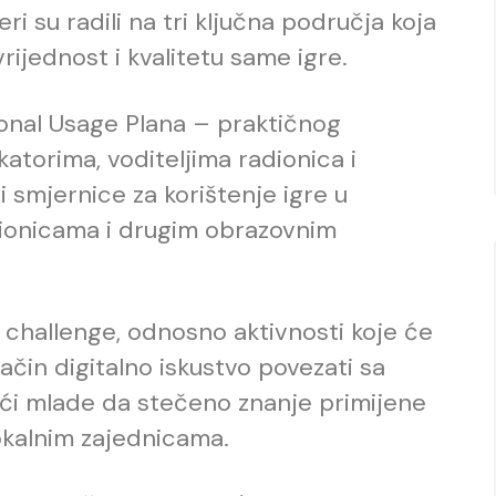
 su radili na tri ključna područja koja
ijednost i kvalitetu same igre.
tional Usage Plana – praktičnog
katorima, voditeljima radionica i
 smjernice za korištenje igre u
dionicama i drugim obrazovnim
fe challenge, odnosno aktivnosti koje će
način digitalno iskustvo povezati sa
ući mlade da stečeno znanje primijene
lokalnim zajednicama.