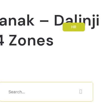
nak – Daljnji
outh Mobility
Contact
HR
24 Zones