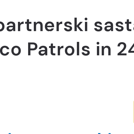
rtnerski sasta
ut us
News
Projects
Education centre
Y
Eco Patrols in 