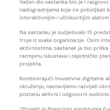
Važan dio sastanka bio je i razgovo
nadogradnjama koje će poboljšati kor
interaktivnijim i učinkovitijim alatom
Na sastanku je sudjelovalo 15 preds
troje iz svake organizacije. Osim in
aktivnostima, sastanak je bio prilik
razmjenu iskustava i zajedničko pla
projekta.
Kombinirajući inovativne digitalne a
okruženju, nastavljamo razvijati ob
postanu aktivni i odgovorni sudionici 
*Projekt je financiran sredstvima E