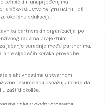
r o tehničkim unaprjeđenjima i
isničko iskustvo te igru učiniti još
 za okolišnu edukaciju.
tavnika partnerskih organizacija, po
tenzivnog rada na projektnim
a za jačanje suradnje među partnerima,
niranje sljedećih koraka provedbe
late s aktivnostima u stvarnom
razovne resurse koji osnažuju mlade da
u zaštiti okoliša.
uropske unije u okviru programa