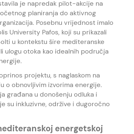
avila je napredak pilot-akcije na
početnog planiranja do aktivnog
organizacija. Posebnu vrijednost imalo
s University Pafos, koji su prikazali
Šolti u kontekstu šire mediteranske
li ulogu otoka kao idealnih područja
nergije.
oprinos projektu, s naglaskom na
u o obnovljivim izvorima energije.
nja građana u donošenju odluka i
je su inkluzivne, održive i dugoročno
editeranskoj energetskoj