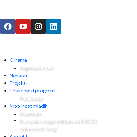
O nama
Argonautin tim
Novosti
Projekti
Edukacijski programi
Publikacije
Mobilnost mladih
Erasmus+
Europske snage solidarnosti (ESC)
Volonterski blog
Kontakt