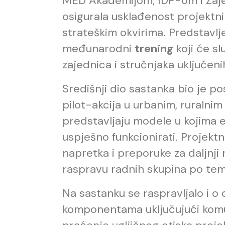
MED Akademijom, IDP-om i Zajed
osigurala usklađenost projektn
strateškim okvirima. Predstavlje
međunarodni
trening
koji će sl
zajednica i stručnjaka uključeni
Središnji dio sastanka bio je p
pilot-akcija u urbanim, ruralni
predstavljaju modele u kojima 
uspješno funkcionirati. Projekt
napretka i preporuke za daljnji r
raspravu radnih skupina po te
Na sastanku se raspravljalo i o
komponentama uključujući komuni