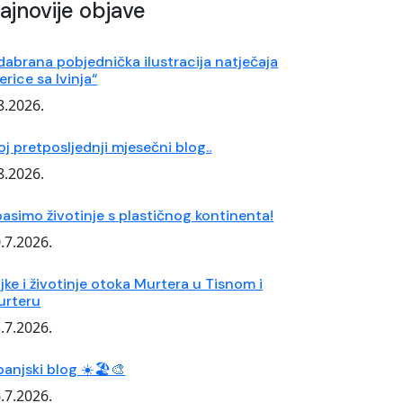
ajnovije objave
abrana pobjednička ilustracija natječaja
erice sa Ivinja“
8.2026.
j pretposljednji mjesečni blog..
8.2026.
asimo životinje s plastičnog kontinenta!
.7.2026.
ljke i životinje otoka Murtera u Tisnom i
urteru
.7.2026.
panjski blog ☀️🏖️🎨
.7.2026.