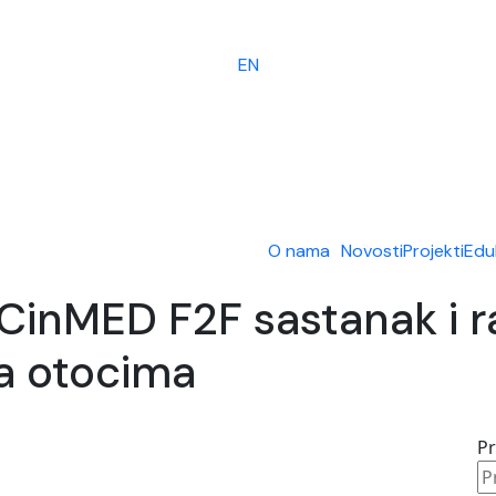
EN
O nama
Novosti
Projekti
Edu
nMED F2F sastanak i ra
na otocima
P