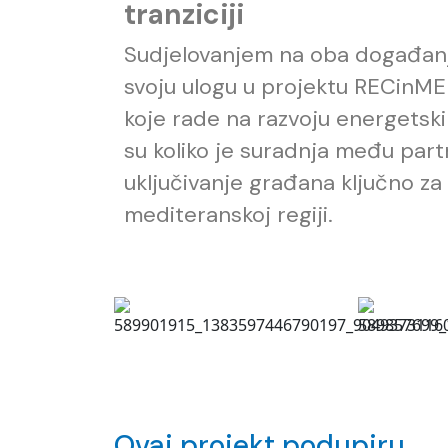
tranziciji
Sudjelovanjem na oba događanj
svoju ulogu u projektu RECinMED
koje rade na razvoju energetsk
su koliko je suradnja među part
uključivanje građana ključno za
mediteranskoj regiji.
Ovaj projekt podupiru