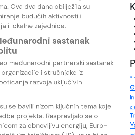
K
a. Ova dva dana obilježila su
iranje budućih aktivnosti i
ja i lokalne zajednice.
 Međunarodni sastanak
plitu
P
čeo međunarodni partnerski sastanak
organizacije i stručnjake iz
#l
oticanja razvoja uključivih
e
I
u se bavili nizom ključnih tema koje
oi
edbe projekta. Raspravljalo se o
T
Y
nicom za obnovljivu energiju, Euro-
ze