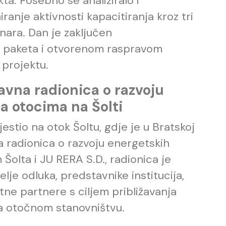
ta. Posebno se analiziralo i
ranje aktivnosti kapacitiranja kroz tri
ra. Dan je zaključen
 paketa i otvorenom raspravom
projektu.
avna radionica o razvoju
a otocima na Šolti
stio na otok Šoltu, gdje je u Bratskoj
 radionica o razvoju energetskih
Šolta i JU RERA S.D., radionica je
elje odluka, predstavnike institucija,
tne partnere s ciljem približavanja
a otočnom stanovništvu.