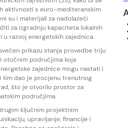
ničkim tajništvom (JS), kako bi se
ih aktivnosti s euro-mediteranskim
A
ni su i materijali za nadolazeći
užiti za izgradnju kapaciteta lokalnih
h u razvoj energetskih zajednica.
osvećen prikazu stanja provedbe triju
m i otočnim područjima koje
energetske zajednice mogu nastati i
ni tim dao je procjenu trenutnog
ad, što je otvorilo prostor za
matskim područjima.
 drugim ključnim projektnim
kaciju, upravljanje, financije i