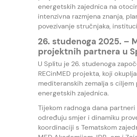
energetskih zajednica na otocim
intenzivna razmjena znanja, plan
povezivanje stručnjaka, instituci
26. studenoga 2025. –
projektnih partnera u S
U Splitu je 26. studenoga zapo
RECinMED projekta, koji okuplja 
mediteranskih zemalja s ciljem p
energetskih zajednica.
Tijekom radnoga dana partneri s
određuju smjer i dinamiku prov
koordinaciji s Tematskom zajed