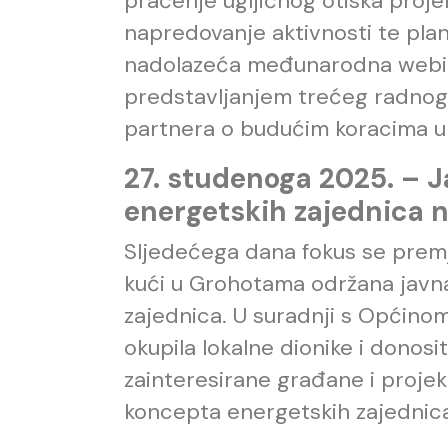
praćenje ugljičnog otiska projek
napredovanje aktivnosti te plani
nadolazeća međunarodna webina
predstavljanjem trećeg radnog
partnera o budućim koracima u 
27. studenoga 2025. – J
energetskih zajednica n
Sljedećega dana fokus se premje
kući u Grohotama održana javna
zajednica. U suradnji s Općinom 
okupila lokalne dionike i donosit
zainteresirane građane i projek
koncepta energetskih zajednic