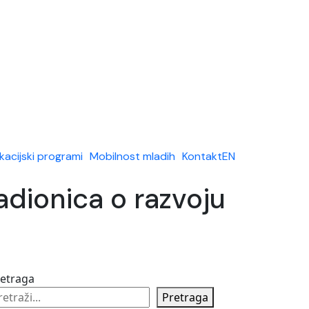
kacijski programi
Mobilnost mladih
Kontakt
EN
dionica o razvoju
retraga
Pretraga