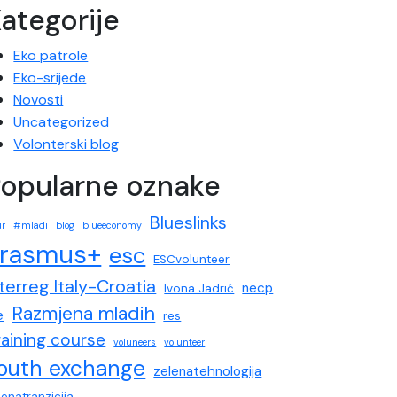
ategorije
Eko patrole
Eko-srijede
Novosti
Uncategorized
Volonterski blog
opularne oznake
Blueslinks
ur
#mladi
blog
blueeconomy
rasmus+
esc
ESCvolunteer
nterreg Italy-Croatia
necp
Ivona Jadrić
Razmjena mladih
e
res
raining course
voluneers
volunteer
outh exchange
zelenatehnologija
lenatranzicija