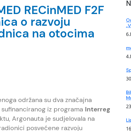
N
MED RECinMED F2F
ica o razvoju
Od
„V
dnica na otocima
6.
mo
4.
Sp
30
Bi
M
udenoga održana su dva značajna
23
, sufinanciranog iz programa
Interreg
ktu, Argonauta je sudjelovala na
Li
radionici posvećene razvoju
16