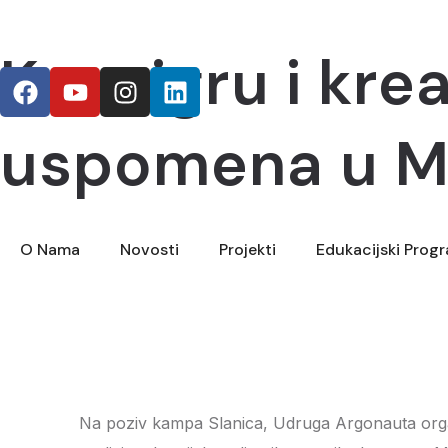
Kroz igru i kr
uspomena u M
O Nama
Novosti
Projekti
Edukacijski Prog
Na poziv kampa Slanica, Udruga Argonauta organi