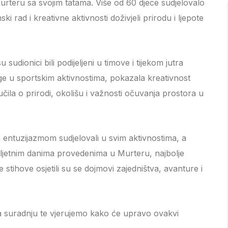
Murteru sa svojim tatama. Više od 60 djece sudjelovalo
i rad i kreativne aktivnosti doživjeli prirodu i ljepote
sudionici bili podijeljeni u timove i tijekom jutra
nage u sportskim aktivnostima, pokazala kreativnost
čila o prirodi, okolišu i važnosti očuvanja prostora u
m entuzijazmom sudjelovali u svim aktivnostima, a
 ljetnim danima provedenima u Murteru, najbolje
stihove osjetili su se dojmovi zajedništva, avanture i
za suradnju te vjerujemo kako će upravo ovakvi