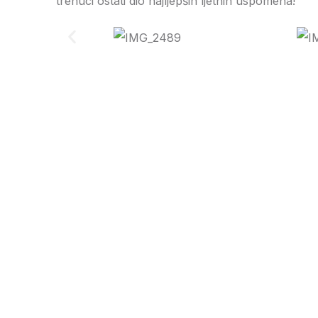
trenuci ostati dio najljepših ljetnih uspomena!