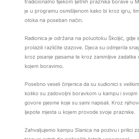
tradicionalno tijekom ljetnih praznika borave u 
je u programu osmišljenom kako bi kroz igru, timsk
otoka na poseban način.
Radionica je održana na poluotoku Školjić, gdje su 
prolazili različite izazove. Djeca su odmjerila s
kroz pisanje pjesama te kroz zanimljive zadatke u
kojem boravimo.
Posebno veseli činjenica da su sudionici s veliki
koliko su zadovoljni boravkom u kampu i svojim
govore pjesme koje su sami napisali. Kroz njihove 
ljepote mjesta u kojem provode svoje praznike.
Zahvaljujemo kampu Slanica na pozivu i prilici 