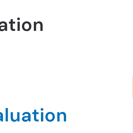
ation
Novosti
Projekti
Edukacijski programi
Mo
luation