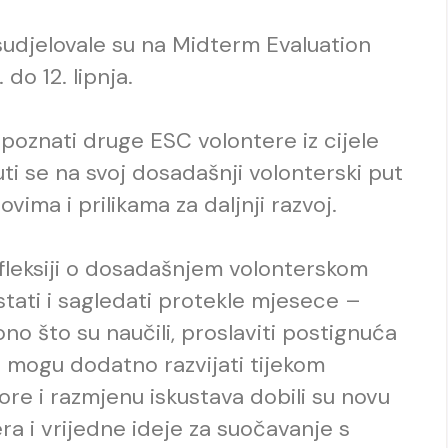
 sudjelovale su na Midterm Evaluation
do 12. lipnja.
 upoznati druge ESC volontere iz cijele
uti se na svoj dosadašnji volonterski put
vima i prilikama za daljnji razvoj.
efleksiji o dosadašnjem volonterskom
zastati i sagledati protekle mjesece –
no što su naučili, proslaviti postignuća
se mogu dodatno razvijati tijekom
ore i razmjenu iskustava dobili su novu
ra i vrijedne ideje za suočavanje s