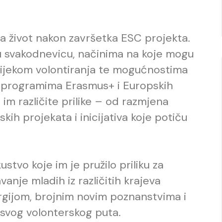
na život nakon završetka ESC projekta.
 u svakodnevicu, načinima na koje mogu
e tijekom volontiranja te mogućnostima
u programima Erasmus+ i Europskih
 im različite prilike – od razmjena
kih projekata i inicijativa koje potiču
ustvo koje im je pružilo priliku za
anje mladih iz različitih krajeva
rgijom, brojnim novim poznanstvima i
svog volonterskog puta.