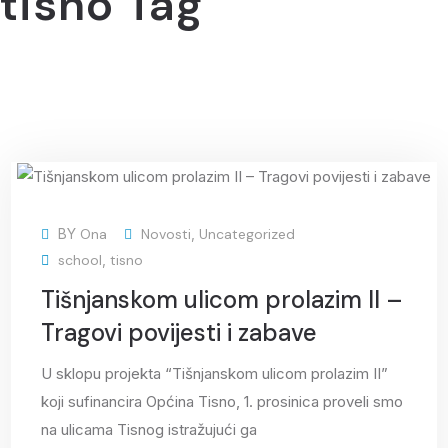
tisno Tag
03
BY
Ona
Novosti
,
Uncategorized
pro
school
,
tisno
Tišnjanskom ulicom prolazim II –
Tragovi povijesti i zabave
U sklopu projekta “Tišnjanskom ulicom prolazim II”
koji sufinancira Općina Tisno, 1. prosinica proveli smo
na ulicama Tisnog istražujući ga