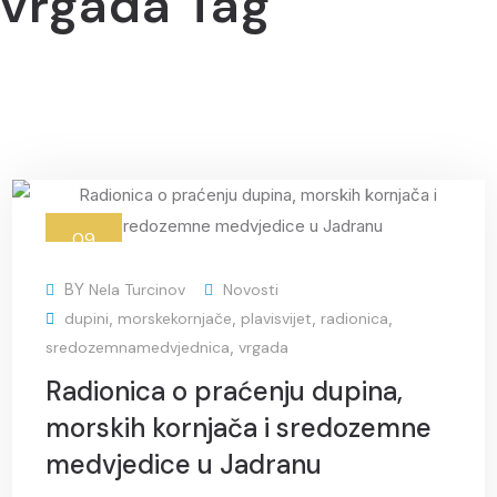
vrgada Tag
09
lis
BY
Nela Turcinov
Novosti
dupini
,
morskekornjače
,
plavisvijet
,
radionica
,
sredozemnamedvjednica
,
vrgada
Radionica o praćenju dupina,
morskih kornjača i sredozemne
medvjedice u Jadranu