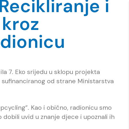
Recikliranje i
 kroz
adionicu
la 7. Eko srijedu u sklopu projekta
, sufinanciranog od strane Ministarstva
“upcycling”. Kao i obično, radionicu smo
obili uvid u znanje djece i upoznali ih