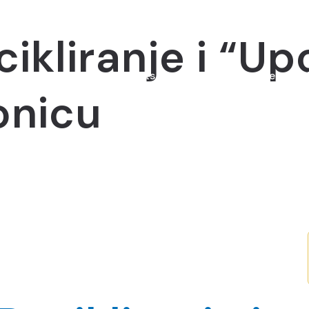
cikliranje i “Up
ut us
News
Projects
Education centre
Y
onicu