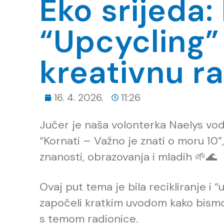
Eko srijeda: 
“Upcycling”
kreativnu r
16. 4. 2026.
11:26
Jučer je naša volonterka Naelys vodi
“Kornati – Važno je znati o moru 10”
znanosti, obrazovanja i mladih 🌱🌊
Ovaj put tema je bila recikliranje i 
započeli kratkim uvodom kako bismo d
s temom radionice.