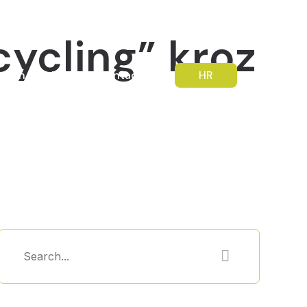
cycling” kroz
outh Mobility
Contact
HR