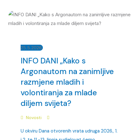
25.5.2026.
INFO DANI „Kako s
Argonautom na zanimljive
razmjene mladih i
volontiranja za mlade
diljem svijeta?
Novosti
U okviru Dana otvorenih vrata udruga 2026., 1.
i 2. te 11.-13. lipnja sudjelovat ćemo