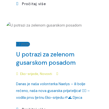
Pročitaj više
1.7.2026.
U potrazi za zelenom
gusarskom posadom
Eko-srijede
,
Novosti
Danas je naša volonterka Naelys – ili bolje
rečeno, naša nova gusarska prijateljica! 🏴‍☠️ –
vodila prvu ljetnu Eko-srijedu.🌱🌊 Djeca