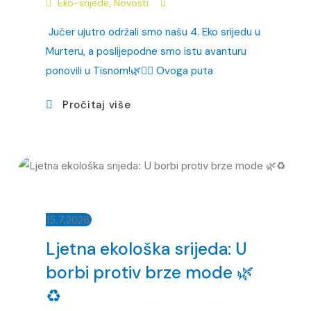
Eko-srijede
,
Novosti
Jučer ujutro održali smo našu 4. Eko srijedu u
Murteru, a poslijepodne smo istu avanturu
ponovili u Tisnom!🌿🏴‍☠️ Ovoga puta
Pročitaj više
15.7.2026.
Ljetna ekološka srijeda: U
borbi protiv brze mode 🌿
♻️